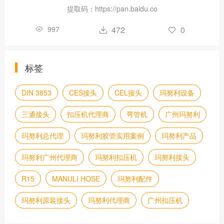
提取码：https://pan.baidu.co
997
472
0
标签
DIN 3853
CES接头
CEL接头
玛努利设备
三通接头
扣压机代理商
弯管机
广州玛努利
玛努利总代理
玛努利胶管实用案例
玛努利产品
玛努利广州代理商
玛努利扣压机
玛努利接头
R15
MANULI HOSE
玛努利配件
玛努利原装接头
玛努利代理商
广州扣压机