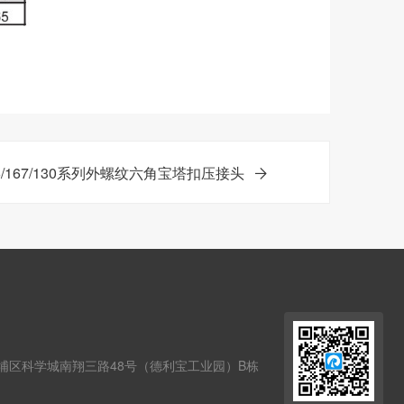
126/167/130系列外螺纹六角宝塔扣压接头
埔区科学城南翔三路48号（德利宝工业园）B栋