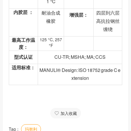
1 °C
内胶层 ：
耐油合成
四层到六层
增强层：
橡胶
高抗拉钢丝
缠绕
最高工作温
125 °C, 257
°F
度：
型式认证
CU-TR; MSHA; MA; CCS
适用标准：
MANULI® Design: ISO 18752 grade C e
xtension
加入收藏
Tag：
玛努利