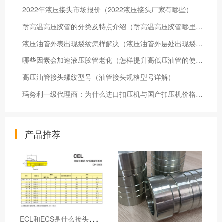
2022年液压接头市场报价（2022液压接头厂家有哪些）
耐高温高压胶管的分类及特点介绍（耐高温高压胶管哪里有卖的）
液压油管外表出现裂纹怎样解决（液压油管外层处出现裂纹怎么办）
哪些因素会加速液压胶管老化（怎样提升高低压油管的使用寿命）
高压油管接头螺纹型号（油管接头规格型号详解）
玛努利一级代理商：为什么进口扣压机与国产扣压机价格差距大
产品推荐
E
CL和ECS是什么接头，用于什么胶管或管件