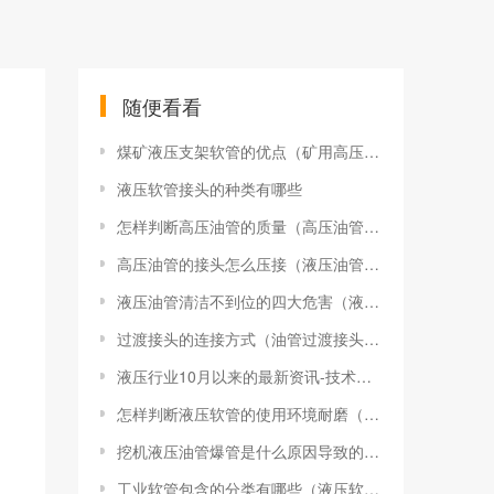
随便看看
煤矿液压支架软管的优点（矿用高压胶管规格型号）
液压软管接头的种类有哪些
怎样判断高压油管的质量（高压油管怎么分好坏）
高压油管的接头怎么压接（液压油管如何压接头公式）
液压油管清洁不到位的四大危害（液压油管不干净会引起什么问题）
过渡接头的连接方式（油管过渡接头的连接方式有哪几种）
液压行业10月以来的最新资讯-技术突破与市场动态新闻
怎样判断液压软管的使用环境耐磨（液压油管粗细对压力有影响吗）
挖机液压油管爆管是什么原因导致的（挖机液压油管破了怎么办）
工业软管包含的分类有哪些（液压软管包含了哪些种类）