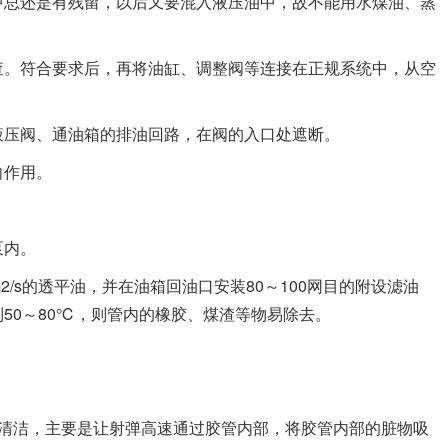
中总还是有残留，以后又要混入液压油中，故不能用水煤油、蒸
查。符合要求后，再将油缸、调整阀等连接在正规系统中，从空
液压阀、通油箱的排油回路，在阀的入口处遮断。
向作用。
泵内。
m2/s的透平油，并在油箱回油口安装80～100网目的附设滤油
50～80℃，则管内的橡胶、煤渣等物易除去。
行清洁，主要是让射弹高速通过胶管内部，将胶管内部的脏物吸