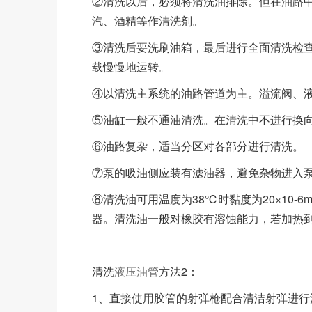
②清洗以后，必须将清洗油排除。但在油路
汽、酒精等作清洗剂。
③清洗后要洗刷油箱，最后进行全面清洗检
载慢慢地运转。
④以清洗主系统的油路管道为主。溢流阀、
⑤油缸一般不通油清洗。在清洗中不进行换
⑥油路复杂，适当分区对各部分进行清洗。
⑦泵的吸油侧应装有滤油器，避免杂物进入
⑧清洗油可用温度为38℃时黏度为20×10-6
器。清洗油一般对橡胶有溶蚀能力，若加热到
清洗
液压油管
方法2：
1、直接使用胶管的射弹枪配合清洁射弹进