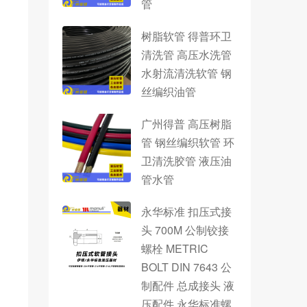
管
树脂软管 得普环卫
清洗管 高压水洗管
水射流清洗软管 钢
丝编织油管
广州得普 高压树脂
管 钢丝编织软管 环
卫清洗胶管 液压油
管水管
永华标准 扣压式接
头 700M 公制铰接
螺栓 METRIC
BOLT DIN 7643 公
制配件 总成接头 液
压配件 永华标准螺