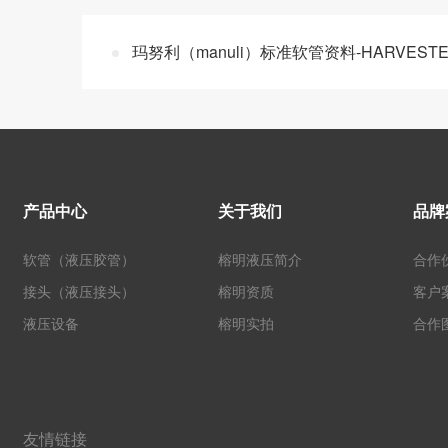
玛努利（manuli）标准软管资料-HARVEST
产品中心
关于我们
品牌
软管（液压胶管）
榕明液压简介
合作
接头（液压接头）
榕明资质
客户
液压设备
榕明实拍
合作
友情链接