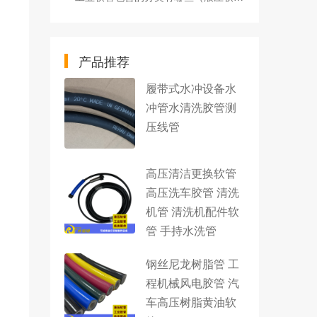
产品推荐
履带式水冲设备水
冲管水清洗胶管测
压线管
高压清洁更换软管
高压洗车胶管 清洗
机管 清洗机配件软
管 手持水洗管
钢丝尼龙树脂管 工
程机械风电胶管 汽
车高压树脂黄油软