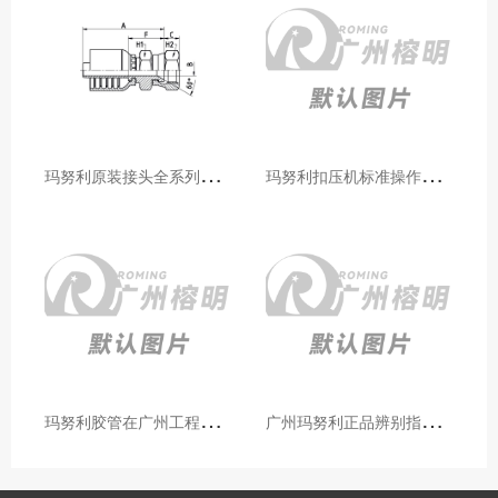
玛
努利原装接头全系列型号解析：广州客户选型必备指南
玛
努利扣压机标准操作流程：广州代理手把手教学（新手也能学会）
玛
努利胶管在广州工程机械领域的应用案例与效果分析
广
州玛努利正品辨别指南：如何区分原装 Manuli 胶管 / 接头 / 扣压机（代理专业版）