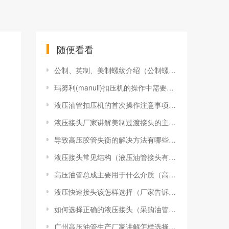
随便看看
公制、英制、美制螺纹介绍（公制螺纹和美制螺纹与英制螺纹的区别）
玛努利(manuli)扣压机的操作中需要注意九点事项
液压油管扣压机的首次操作注意事项（扣压机第一次使用需注意的事项）
液压接头厂家讲解美制过渡接头的主要用途及过渡接头常见问题
导致高压胶管失衡的解决方法有哪些（导致高压胶管失衡原因）
液压接头常见结构（液压油管接头有哪些类型）
高压油管总成主要用于什么介质（高压胶管应用范围）
液压快速接头该怎样选择（厂家告诉您快速接头的正确使用方法）
如何选择正确的液压接头（采购油管接头怎样挑选）
广州高压油管生产厂家讲解怎样选择高压软管的口径