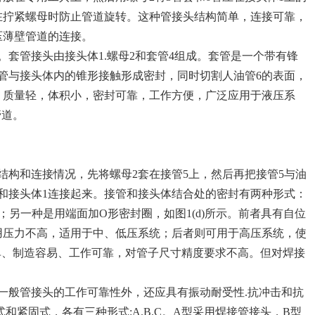
在拧紧螺母时防止管道旋转。这种管接头结构简单，连接可靠，
压薄壁管道的连接。
管接头由接头体1.螺母2和套管4组成。套管是一个带有锋
管与接头体内的锥形接触形成密封，同时切割人油管6的表面，
，质量轻，体积小，密封可靠，工作方便，广泛应用于液压系
管道。
结构和连接情况，先将螺母2套在接管5上，然后再把接管5与油
和接头体1连接起来。接管和接头体结合处的密封有两种形式：
示；另一种是用端面加O形密封圈，如图1(d)所示。前者具有自位
用压力不高，适用于中、低压系统；后者则可用于高压系统，使
简单、制造容易、工作可靠，对管子尺寸精度要求不高。但对焊接
般管接头的工作可靠性外，还应具有振动耐受性.抗冲击和抗
和紧固式，各有三种形式:A.B.C。A型采用焊接管接头，B型