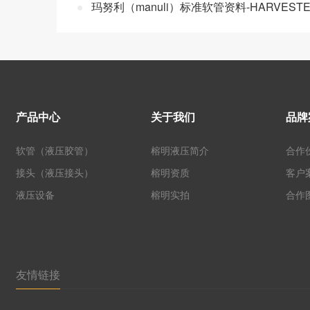
玛努利（manuli）标准软管资料-HARVEST
产品中心
关于我们
品牌
软管（液压胶管）
榕明液压简介
合作
接头（液压接头）
榕明资质
客户
液压设备
榕明实拍
合作
友情链接