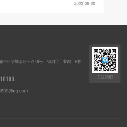
2023-09-20
埔区科学城南翔三路48号（德利宝工业园）B栋
关注我们
10180
6539@qq.com