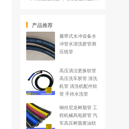
产品推荐
履带式水冲设备水
冲管水清洗胶管测
压线管
高压清洁更换软管
高压洗车胶管 清洗
机管 清洗机配件软
管 手持水洗管
钢丝尼龙树脂管 工
程机械风电胶管 汽
车高压树脂黄油软