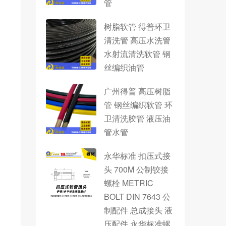
管
树脂软管 得普环卫
清洗管 高压水洗管
水射流清洗软管 钢
丝编织油管
广州得普 高压树脂
管 钢丝编织软管 环
卫清洗胶管 液压油
管水管
永华标准 扣压式接
头 700M 公制铰接
螺栓 METRIC
BOLT DIN 7643 公
制配件 总成接头 液
压配件 永华标准螺