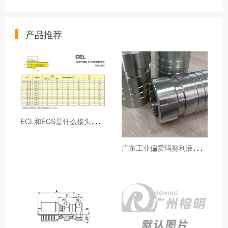
产品推荐
E
CL和ECS是什么接头，用于什么胶管或管件
广
东工业偏爱玛努利液压产品的五大原因（代理深度分析）