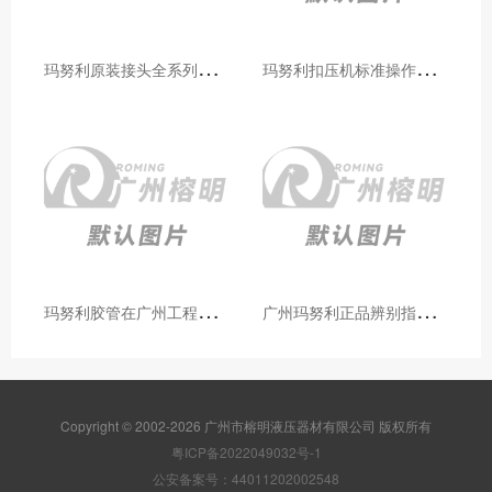
玛
努利原装接头全系列型号解析：广州客户选型必备指南
玛
努利扣压机标准操作流程：广州代理手把手教学（新手也能学会）
玛
努利胶管在广州工程机械领域的应用案例与效果分析
广
州玛努利正品辨别指南：如何区分原装 Manuli 胶管 / 接头 / 扣压机（代理专业版）
Copyright © 2002-2026 广州市榕明液压器材有限公司 版权所有
粤ICP备2022049032号-1
公安备案号：44011202002548