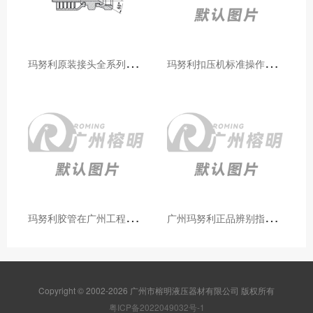
玛
努利原装接头全系列型号解析：广州客户选型必备指南
玛
努利扣压机标准操作流程：广州代理手把手教学（新手也能学会）
玛
努利胶管在广州工程机械领域的应用案例与效果分析
广
州玛努利正品辨别指南：如何区分原装 Manuli 胶管 / 接头 / 扣压机（代理专业版）
Copyright © 2002-2026 广州市榕明液压器材有限公司 版权所有
粤ICP备2022049032号-1