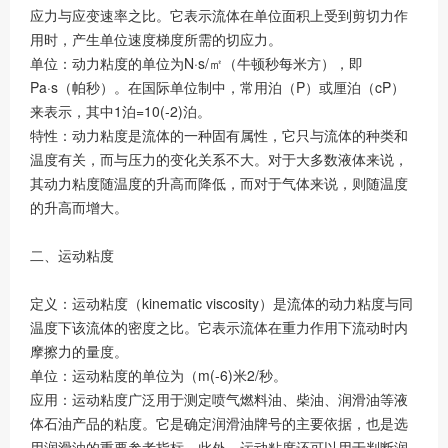
应力与应变速率之比。它表示流体在单位面积上受到剪切力作
用时，产生单位速度梯度所需的切应力。
单位：动力粘度的单位为N·s/㎡（牛顿秒每米方），即
Pa·s（帕秒）。在国际单位制中，常用泊（P）或厘泊（cP）
来表示，其中1泊=10(-2)泊。
特性：动力粘度是流体的一种固有属性，它只与流体的种类和
温度有关，而与压力的变化关系不大。对于大多数液体来说，
其动力粘度随温度的升高而降低，而对于气体来说，则随温度
的升高而增大。
二、运动粘度
定义：运动粘度（kinematic viscosity）是流体的动力粘度与同
温度下该流体的密度之比。它表示流体在重力作用下流动时内
摩擦力的量度。
单位：运动粘度的单位为（m(-6)米2/秒。
应用：运动粘度广泛用于测定喷气燃料油、柴油、润滑油等液
体石油产品的粘度。它是确定润滑油牌号的主要依据，也是选
用润滑油的重要参考指标。此外，运动粘度还可以用于判断润