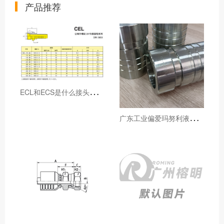
产品推荐
E
CL和ECS是什么接头，用于什么胶管或管件
广
东工业偏爱玛努利液压产品的五大原因（代理深度分析）