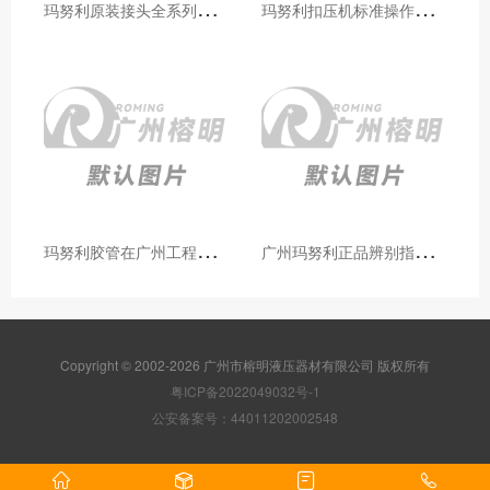
玛
努利原装接头全系列型号解析：广州客户选型必备指南
玛
努利扣压机标准操作流程：广州代理手把手教学（新手也能学会）
玛
努利胶管在广州工程机械领域的应用案例与效果分析
广
州玛努利正品辨别指南：如何区分原装 Manuli 胶管 / 接头 / 扣压机（代理专业版）
Copyright © 2002-2026 广州市榕明液压器材有限公司 版权所有
粤ICP备2022049032号-1
公安备案号：44011202002548