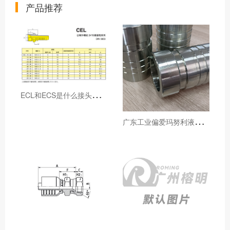
产品推荐
E
CL和ECS是什么接头，用于什么胶管或管件
广
东工业偏爱玛努利液压产品的五大原因（代理深度分析）