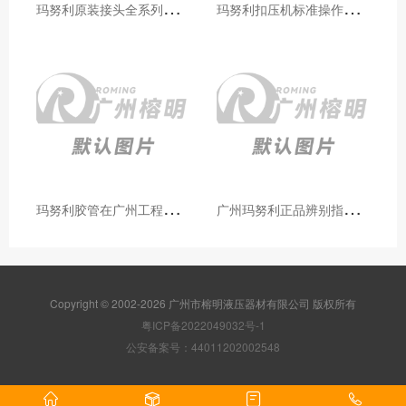
玛
努利原装接头全系列型号解析：广州客户选型必备指南
玛
努利扣压机标准操作流程：广州代理手把手教学（新手也能学会）
玛
努利胶管在广州工程机械领域的应用案例与效果分析
广
州玛努利正品辨别指南：如何区分原装 Manuli 胶管 / 接头 / 扣压机（代理专业版）
Copyright © 2002-2026 广州市榕明液压器材有限公司 版权所有
粤ICP备2022049032号-1
公安备案号：44011202002548