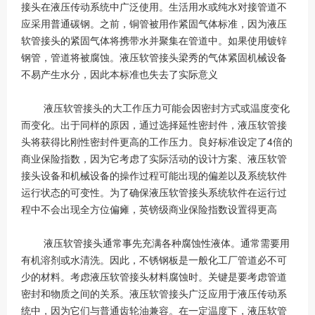
接头在液压传动系统中广泛使用。生活用水或纯水对接管道不
应采用普通碳钢。之前，铜管被用作紧固气体标准，因为液压
软管接头的紧固气体将携带水并聚集在管道中。如果使用镀锌
钢管，管道将被腐蚀。液压软管接头梁秀的气体紧固机械设备
不易产生水分，因此本标准也失去了实际意义
液压软管接头的大工作压力可能会因密封方式或温度变化
而变化。出于同样的原因，通过选择延性密封件，液压软管接
头将获得比刚性密封件更高的工作压力。良好标准设定了4倍的
商业保险指数，因为它考虑了实际活动的设计方案、液压软管
接头设备和机械设备的操作过程可能出现的偏差以及系统软件
运行状态的可变性。为了确保液压软管接头系统软件在运行过
程中不会出现全方位偏瘫，英镑级商业保险指数设置得更高
液压软管接头通常事先充满各种腐蚀性液体。通常需要用
有机溶剂或水清洗。因此，不锈钢板是一般化工厂管道必不可
少的材料。考虑液压软管接头材料腐蚀时。关键是要考虑管道
密封和物质之间的关系。液压软管接头广泛应用于液压传动系
统中，因为它们与普通齿轮油兼容。在一定温度下，液压软管