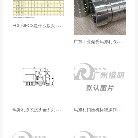
E
CL和ECS是什么接头，用于什么胶管或管件
广
东工业偏爱玛努利液压产品的五大原因（代理深度分析）
玛
努利原装接头全系列型号解析：广州客户选型必备指南
玛
努利扣压机标准操作流程：广州代理手把手教学（新手也能学会）