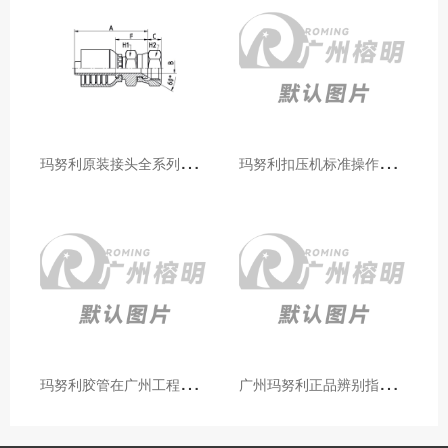
玛
努利原装接头全系列型号解析：广州客户选型必备指南
玛
努利扣压机标准操作流程：广州代理手把手教学（新手也能学会）
玛
努利胶管在广州工程机械领域的应用案例与效果分析
广
州玛努利正品辨别指南：如何区分原装 Manuli 胶管 / 接头 / 扣压机（代理专业版）