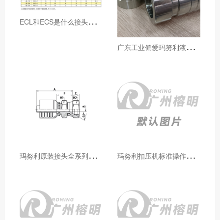
E
CL和ECS是什么接头，用于什么胶管或管件
广
东工业偏爱玛努利液压产品的五大原因（代理深度分析）
玛
努利原装接头全系列型号解析：广州客户选型必备指南
玛
努利扣压机标准操作流程：广州代理手把手教学（新手也能学会）