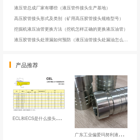
液压管总成厂家有哪些（液压管件接头生产基地）
高压胶管接头形式及类别（矿用高压胶管接头规格型号）
挖掘机液压油管更换方法（挖机怎样正确的更换液压油管）
液压胶管接头处泄漏如何预防（液压油管接头处漏油怎么办）
产品推荐
E
CL和ECS是什么接头，用于什么胶管或管件
广
东工业偏爱玛努利液压产品的五大原因（代理深度分析）