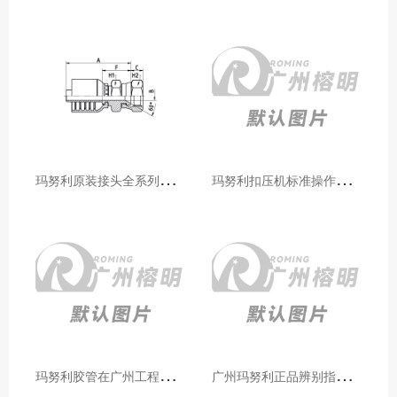
玛
努利原装接头全系列型号解析：广州客户选型必备指南
玛
努利扣压机标准操作流程：广州代理手把手教学（新手也能学会）
玛
努利胶管在广州工程机械领域的应用案例与效果分析
广
州玛努利正品辨别指南：如何区分原装 Manuli 胶管 / 接头 / 扣压机（代理专业版）