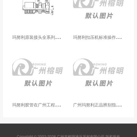
玛
努利原装接头全系列型号解析：广州客户选型必备指南
玛
努利扣压机标准操作流程：广州代理手把手教学（新手也能学会）
玛
努利胶管在广州工程机械领域的应用案例与效果分析
广
州玛努利正品辨别指南：如何区分原装 Manuli 胶管 / 接头 / 扣压机（代理专业版）
Copyright © 2002-2026 广州市榕明液压器材有限公司 版权所有