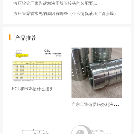
液压软管厂家告诉您液压胶管接头的装配要点
液压管爆管常见的原因有哪些（什么情况液压油管会爆）
产品推荐
E
CL和ECS是什么接头，用于什么胶管或管件
广
东工业偏爱玛努利液压产品的五大原因（代理深度分析）