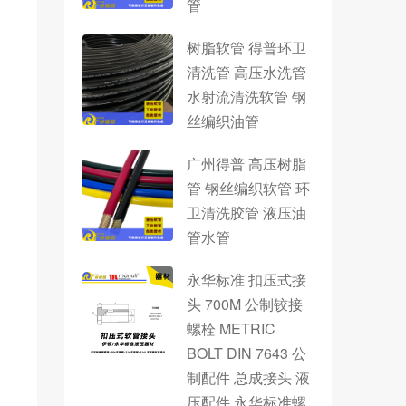
管
树脂软管 得普环卫
清洗管 高压水洗管
水射流清洗软管 钢
丝编织油管
广州得普 高压树脂
管 钢丝编织软管 环
卫清洗胶管 液压油
管水管
永华标准 扣压式接
头 700M 公制铰接
螺栓 METRIC
BOLT DIN 7643 公
制配件 总成接头 液
压配件 永华标准螺