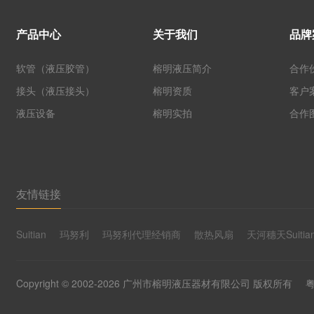
产品中心
关于我们
品牌
软管（液压胶管）
榕明液压简介
合作
接头（液压接头）
榕明资质
客户
液压设备
榕明实拍
合作
友情链接
Suitian
玛努利
玛努利代理经销商
散热风扇
天河穗天Suitia
Copyright © 2002-2026 广州市榕明液压器材有限公司 版权所有
粤