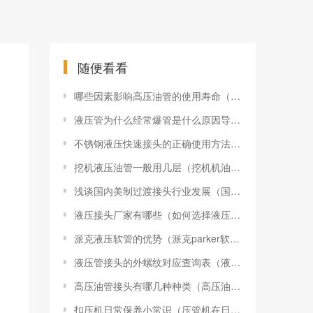
随便看看
哪些因素影响高压油管的使用寿命（液压油管使用寿命参数）
液压管为什么经常爆管是什么原因导致的（液压油管爆管的七大原因）
不锈钢液压快速接头的正确使用方法（不锈钢液压快速接头的特点）
挖机液压油管一般用几层（挖机机油油管用几层钢丝）
浅谈国内美制过渡接头行业发展（国内美制过渡接头行业发展现状）
液压接头厂家有哪些（如何选择液压接头）
派克液压软管的优势（派克parker软管使用时的注意事项）
液压管接头的外螺纹对应查询表（液压油管螺纹接头标准参照表）
高压油管接头有哪几种种类（高压油管接头a型c型d型）
扣压机日常保养小常识（压管机在日常使用中该如何保养）