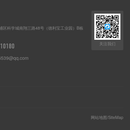
埔区科学城南翔三路48号（德利宝工业园）B栋
关注我们
10180
6539@qq.com
网站地图/SiteMap