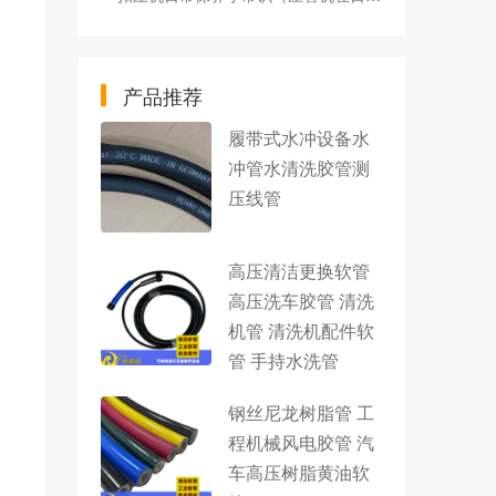
产品推荐
履带式水冲设备水
冲管水清洗胶管测
压线管
高压清洁更换软管
高压洗车胶管 清洗
机管 清洗机配件软
管 手持水洗管
钢丝尼龙树脂管 工
程机械风电胶管 汽
车高压树脂黄油软