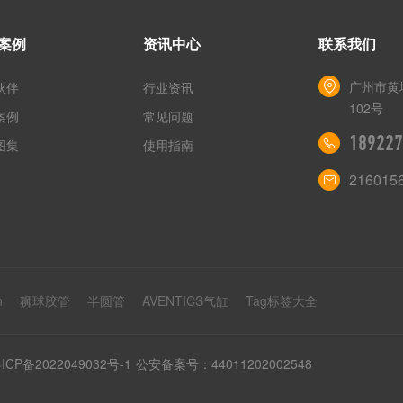
案例
资讯中心
联系我们
广州市黄
伙伴
行业资讯
102号
案例
常见问题
189227
图集
使用指南
216015
n
狮球胶管
半圆管
AVENTICS气缸
Tag标签大全
ICP备2022049032号-1
公安备案号：44011202002548