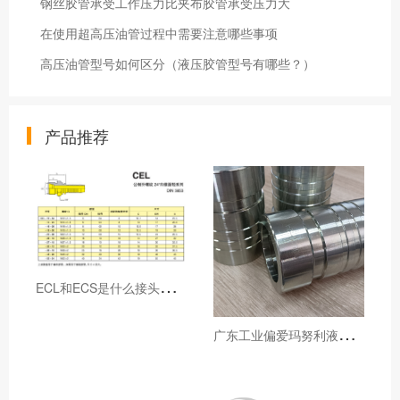
钢丝胶管承受工作压力比夹布胶管承受压力大
在使用超高压油管过程中需要注意哪些事项
高压油管型号如何区分（液压胶管型号有哪些？）
产品推荐
E
CL和ECS是什么接头，用于什么胶管或管件
广
东工业偏爱玛努利液压产品的五大原因（代理深度分析）