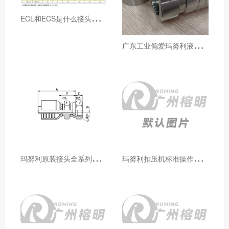
E
CL和ECS是什么接头，用于什么胶管或管件
广
东工业偏爱玛努利液压产品的五大原因（代理深度分析）
玛
努利原装接头全系列型号解析：广州客户选型必备指南
玛
努利扣压机标准操作流程：广州代理手把手教学（新手也能学会）