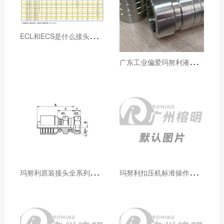
E
CL和ECS是什么接头，用于什么胶管或管件
广
东工业偏爱玛努利液压产品的五大原因（代理深度分析）
玛
努利原装接头全系列型号解析：广州客户选型必备指南
玛
努利扣压机标准操作流程：广州代理手把手教学（新手也能学会）