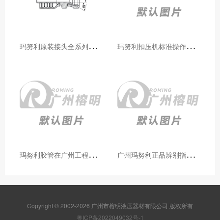
玛
努利原装接头全系列型号解析：广州客户选型必备指南
玛
努利扣压机标准操作流程：广州代理手把手教学（新手也能学会）
玛
努利胶管在广州工程机械领域的应用案例与效果分析
广
州玛努利正品辨别指南：如何区分原装 Manuli 胶管 / 接头 / 扣压机（代理专业版）
Copyright © 2002-2026 广州市榕明液压器材有限公司 版权所有
粤ICP备2022049032号-1