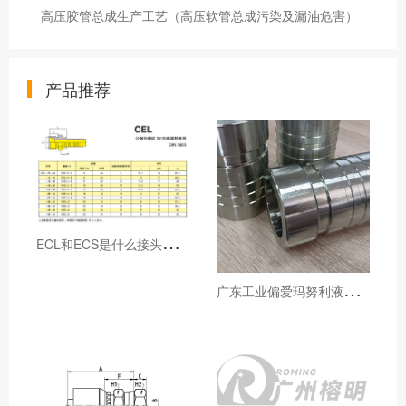
高压胶管总成生产工艺（高压软管总成污染及漏油危害）
产品推荐
E
CL和ECS是什么接头，用于什么胶管或管件
广
东工业偏爱玛努利液压产品的五大原因（代理深度分析）