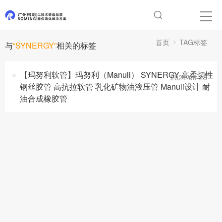
首页
TAG标签
与
“SYNERGY”
相关的标签
【玛努利软管】玛努利（Manuli） SYNERGY 高柔切性
2024-06-28
钢丝胶管 高抗拉软管 乳化矿物油液压管 Manuli设计 耐
油合成橡胶管