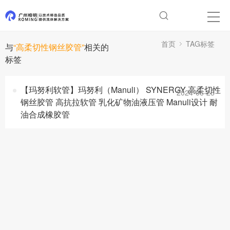
首页
TAG标签
与
“高柔切性钢丝胶管”
相关的
标签
【玛努利软管】玛努利（Manuli） SYNERGY 高柔切性
2024-06-28
钢丝胶管 高抗拉软管 乳化矿物油液压管 Manuli设计 耐
油合成橡胶管