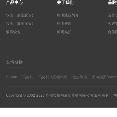
产品中心
关于我们
品牌
软管（液压胶管）
榕明液压简介
合作
接头（液压接头）
榕明资质
客户
液压设备
榕明实拍
合作
友情链接
Suitian
玛努利
玛努利代理经销商
散热风扇
天河穗天Suitia
Copyright © 2002-2026 广州市榕明液压器材有限公司 版权所有
粤