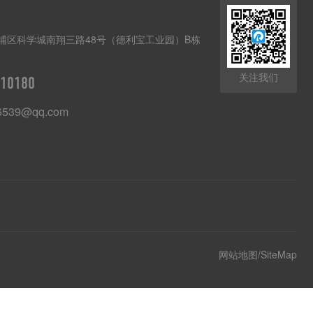
埔区科学城南翔三路48号（德利宝工业园）B栋
关注我们
10180
6539@qq.com
网站地图/SiteMap