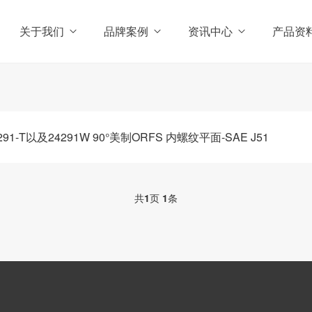
关于我们
品牌案例
资讯中心
产品资
-T以及24291W 90°美制ORFS 内螺纹平面-SAE J51
共
1
页
1
条