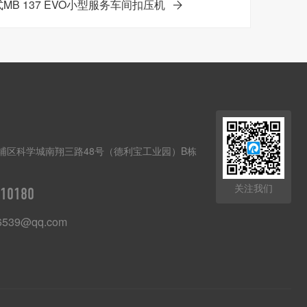
MB 137 EVO小型服务车间扣压机
埔区科学城南翔三路48号（德利宝工业园）B栋
关注我们
10180
6539@qq.com