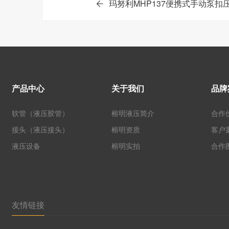
玛努利MHP137便携式手动泵扣
产品中心
关于我们
品牌
软管（液压胶管）
榕明液压简介
合作
接头（液压接头）
榕明资质
客户
液压设备
榕明实拍
合作
友情链接