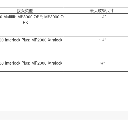
接头类型
最大软管尺寸
 Multifit; MF3000 OPF; MF3000 O
1¼”
PK
0 Interlock Plus; MF2000 Xtralock
1¼”
0 Interlock Plus; MF2000 Xtralock
¾”