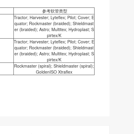
参考软管类型
Tractor; Harvester; Lyteflex; Pilot; Cover; E
quator; Rockmaster (braided); Shieldmast
er (braided); Astro; Multitex; Hydroplast; S
pirtex/K
Tractor; Harvester; Lyteflex; Pilot; Cover; E
quator; Rockmaster (braided); Shieldmast
er (braided); Astro; Multitex; Hydroplast; S
pirtex/K
Rockmaster (spiral); Shieldmaster (spiral);
GoldenISO Xtraflex