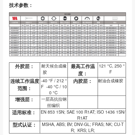
技术参数：
外胶层：
耐天候合成橡
最高工作温
121 °C, 250 °
F
胶
度：
连续工作温度
-40 °F / 212 °
内胶层：
耐油合成橡胶
F -40 °C / 10
范围：
0 °C
增强层：
一层高抗拉钢
丝编织
适用标准：
EN 853 1SN; SAE 100 R1AT; ISO 1436 1SN/
R1AT
型式认证：
MSHA, ABS; BV; DNV-GL; FRAS; NK; CU-T
R; KRS; LR;