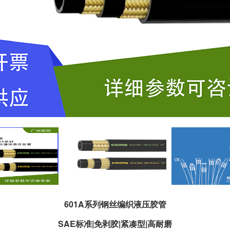
601A系列钢丝编织液压胶管
SAE标准|免剥胶|紧凑型|高耐磨