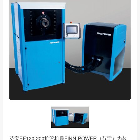
芬宝EF120-200扩管机是FINN-POWER（芬宝）为各