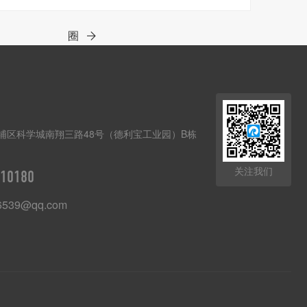
圈
埔区科学城南翔三路48号（德利宝工业园）B栋
关注我们
10180
6539@qq.com