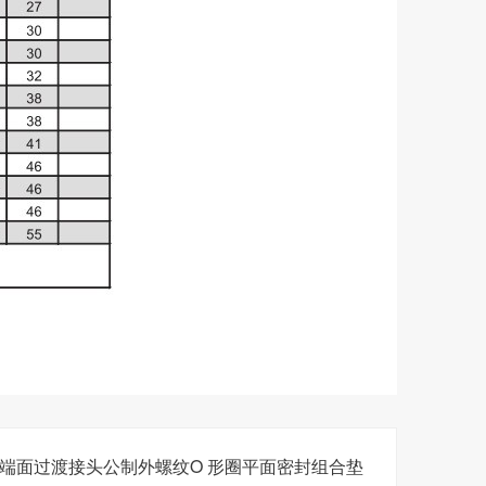
通端面过渡接头公制外螺纹O 形圈平面密封组合垫