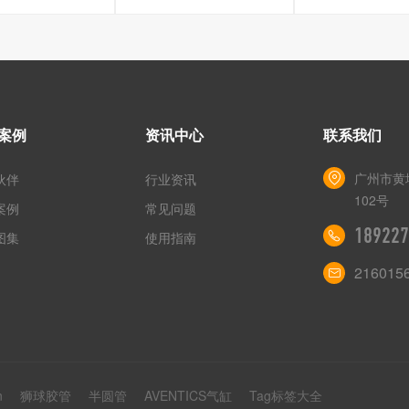
案例
资讯中心
联系我们
广州市黄
伙伴
行业资讯
102号
案例
常见问题
189227
图集
使用指南
216015
n
狮球胶管
半圆管
AVENTICS气缸
Tag标签大全