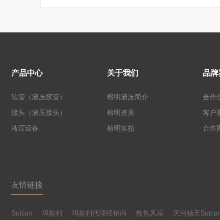
产品中心
关于我们
品牌
软管（液压胶管）
榕明液压简介
合作
接头（液压接头）
榕明资质
客户
液压设备
榕明实拍
合作
友情链接
Suitian
玛努利
玛努利代理经销商
散热风扇
天河穗天Suitia