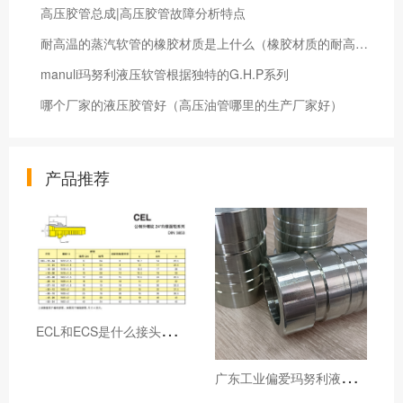
高压胶管总成|高压胶管故障分析特点
耐高温的蒸汽软管的橡胶材质是上什么（橡胶材质的耐高温性）
manuli玛努利液压软管根据独特的G.H.P系列
哪个厂家的液压胶管好（高压油管哪里的生产厂家好）
产品推荐
E
CL和ECS是什么接头，用于什么胶管或管件
广
东工业偏爱玛努利液压产品的五大原因（代理深度分析）