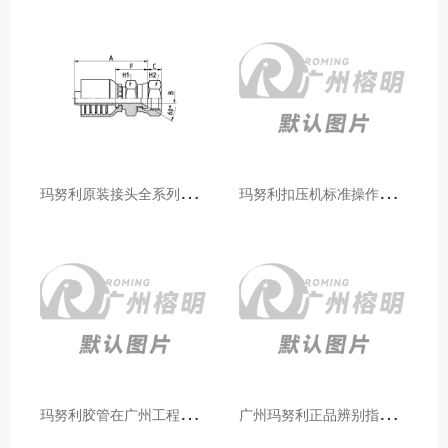
玛
努利原装接头全系列型号解析：广州客户选型必备指南
玛
努利扣压机标准操作流程：广州代理手把手教学（新手也能学会）
玛
努利胶管在广州工程机械领域的应用案例与效果分析
广
州玛努利正品辨别指南：如何区分原装 Manuli 胶管 / 接头 / 扣压机（代理专业版）