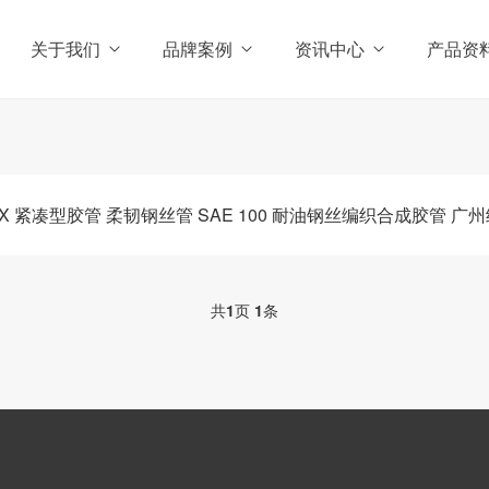
关于我们
品牌案例
资讯中心
产品资
EX 紧凑型胶管 柔韧钢丝管 SAE 100 耐油钢丝编织合成胶管 广
共
1
页
1
条