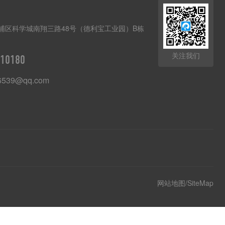
埔区科学城南翔三路48号（德利宝工业园）B栋
关注我们
10180
6539@qq.com
网站地图/SiteMap