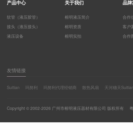
产品中心
关于我们
品牌
软管（液压胶管）
榕明液压简介
合作
接头（液压接头）
榕明资质
客户
液压设备
榕明实拍
合作
友情链接
Suitian
玛努利
玛努利代理经销商
散热风扇
天河穗天Suitia
Copyright © 2002-2026 广州市榕明液压器材有限公司 版权所有
粤