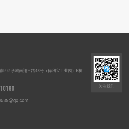
埔区科学城南翔三路48号（德利宝工业园）B栋
关注我们
10180
6539@qq.com