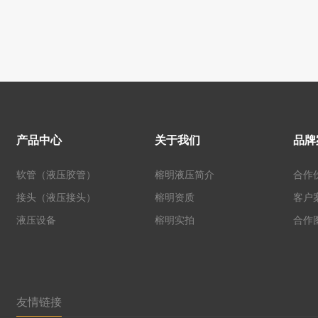
产品中心
关于我们
品牌
软管（液压胶管）
榕明液压简介
合作
接头（液压接头）
榕明资质
客户
液压设备
榕明实拍
合作
友情链接