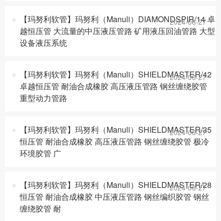
【玛努利软管】玛努利（Manuli）DIAMONDSPIR/14 卓
2024-06-27
越恒压管 大流量的中压液压管路 矿用液压回油管路 大型
设备液压系统
【玛努利软管】玛努利（Manuli）SHIELDMASTER/42
2024-06-27
卓越恒压管 耐油合成橡胶 高压液压管路 钢丝缠绕胶管
重型动力管路
【玛努利软管】玛努利（Manuli）SHIELDMASTER/35
2024-06-27
恒压管 耐油合成橡胶 高压液压管路 钢丝缠绕胶管 极冷
环境胶管 广
【玛努利软管】玛努利（Manuli）SHIELDMASTER/28
2024-06-27
恒压管 耐油合成橡胶 中压液压管路 钢丝编织胶管 钢丝
缠绕胶管 耐