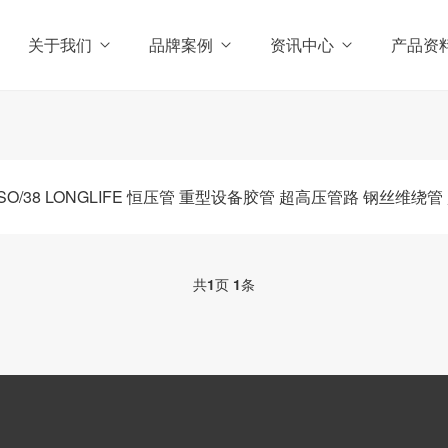
关于我们
品牌案例
资讯中心
产品资
SO/38 LONGLIFE 恒压管 重型设备胶管 超高压管路 钢丝维绕
共
1
页
1
条