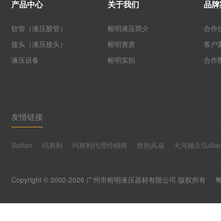
产品中心
关于我们
品牌
软管（液压胶管）
榕明液压简介
合作
接头（液压接头）
榕明资质
客户
液压设备
榕明实拍
合作
友情链接
Suitian
玛努利
玛努利代理经销商
散热风扇
天河穗天Suitia
Copyright © 2002-2026 广州市榕明液压器材有限公司 版权所有
粤