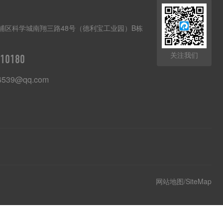
埔区科学城南翔三路48号（德利宝工业园）B栋
关注我们
10180
6539@qq.com
网站地图/SiteMap