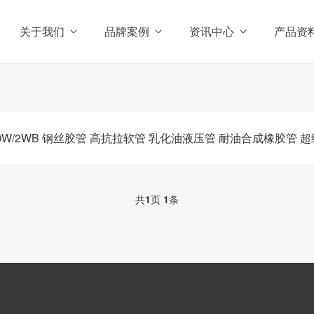
关于我们
品牌案例
资讯中心
产品资
FLOW/2WB 钢丝胶管 高抗拉软管 乳化油液压管 耐油合成橡胶管
共
1
页
1
条