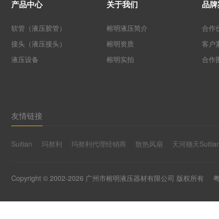
产品中心
关于我们
品牌
软管（液压胶管）
榕明液压简介
合作
接头（液压接头）
榕明资质
客户
液压设备
榕明实拍
合作
友情链接
Suitian
玛努利
玛努利代理经销商
散热风扇
天河穗天Suitia
Copyright © 2002-2026 广州市榕明液压器材有限公司 版权所有
粤