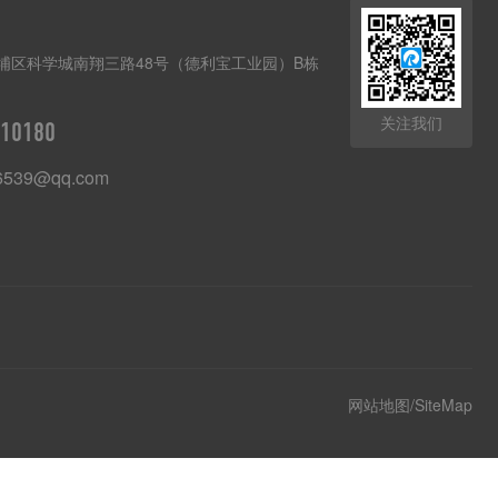
埔区科学城南翔三路48号（德利宝工业园）B栋
关注我们
10180
6539@qq.com
网站地图/SiteMap