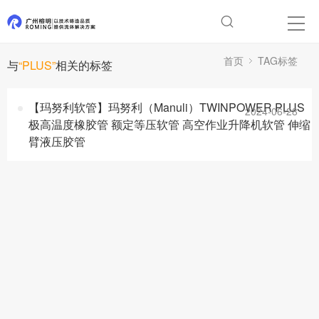
首页
TAG标签
与
“PLUS”
相关的标签
【玛努利软管】玛努利（Manuli）TWINPOWER PLUS
2024-06-28
极高温度橡胶管 额定等压软管 高空作业升降机软管 伸缩
臂液压胶管