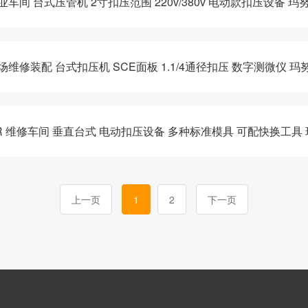
专业车间 台式压管机 2寸扣压范围 220v/380v 电动款扣压设备 玛
现场维修装配 台式扣压机 SCE面板 1.1/4通径扣压 数字测微仪 玛
O R 维修车间 垂直台式 电动扣压设备 多种标准模具 可配快换工具 
上一页
1
2
下一页