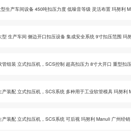
大型生产车间设备 450吨扣压力度 低噪音等级 灵活布置 玛努利 Man
大型 生产车间 侧边开口扣压设备 集成安全系统 9寸扣压范围 玛努利 
径软管组装 立式扣压机，SCS控制 超高扣压力 8寸大开口 重型扣压
生产装配 立式扣压机，SCS系统 多种用于工业软管模具 玛努利 Man
生产装配 立式扣压机，SCS系统 可后视 玛努利 Manuli 广州经销