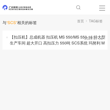
首页
TAG标签
与
“SCS”
相关的标签
【扣压机】总成机器 扣压机 MS 550/MS 550-16 特大型
2024-07-04
生产车间 超大开口 高扣压力 550吨 SCS系统 玛努利 M