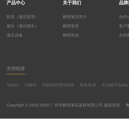
产品中心
关于我们
品牌
软管（液压胶管）
榕明液压简介
合作
接头（液压接头）
榕明资质
客户
液压设备
榕明实拍
合作
友情链接
Suitian
玛努利
玛努利代理经销商
散热风扇
天河穗天Suitia
Copyright © 2002-2026 广州市榕明液压器材有限公司 版权所有
粤