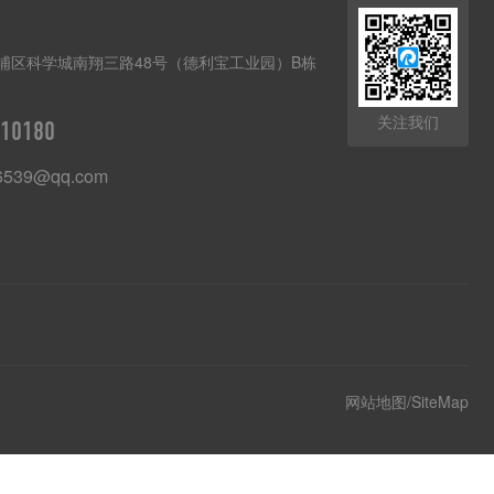
埔区科学城南翔三路48号（德利宝工业园）B栋
关注我们
10180
6539@qq.com
网站地图/SiteMap