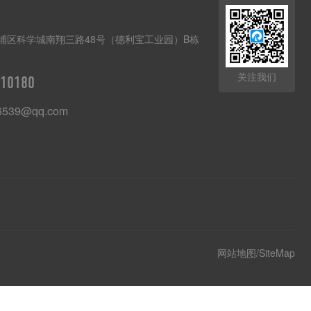
埔区科学城南翔三路48号（德利宝工业园）B栋
关注我们
10180
6539@qq.com
网站地图/SiteMap