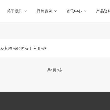
关于我们
品牌案例
资讯中心
产品资
机及其辅吊60吨海上应用吊机
共
1
页
1
条