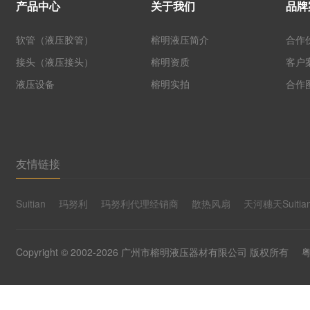
产品中心
关于我们
品牌
软管（液压胶管）
榕明液压简介
合作
接头（液压接头）
榕明资质
客户
液压设备
榕明实拍
合作
友情链接
Suitian
玛努利
玛努利代理经销商
散热风扇
天河穗天Suitia
Copyright © 2002-2026 广州市榕明液压器材有限公司 版权所有
粤