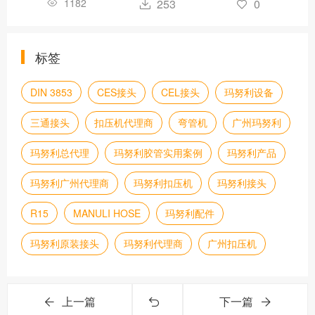
1182
253
0
标签
DIN 3853
CES接头
CEL接头
玛努利设备
三通接头
扣压机代理商
弯管机
广州玛努利
玛努利总代理
玛努利胶管实用案例
玛努利产品
玛努利广州代理商
玛努利扣压机
玛努利接头
R15
MANULI HOSE
玛努利配件
玛努利原装接头
玛努利代理商
广州扣压机
上一篇
下一篇