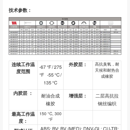
技术参数：
连续工作温
外胶层：
高抗臭氧，耐
-67 °F / 275
天候和耐热合
度范围
°F -55 °C /
成橡胶
135 °C
内胶层 ：
耐油合成
增强层：
二层高抗拉
橡胶
钢丝编织
最高工作温
150 °C, 300
°F
度：
ABS; BV; BV (MED); DNV-GL; CU-TR;