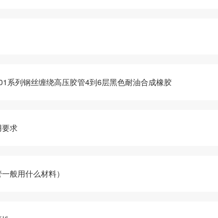
01系列钢丝缠绕高压胶管4到6层黑色耐油合成橡胶
用要求
管一般用什么材料）