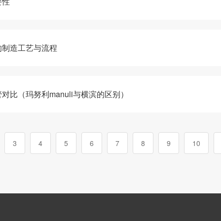
要性
的制造工艺与流程
比（玛努利manuli与横滨的区别）
3
4
5
6
7
8
9
10