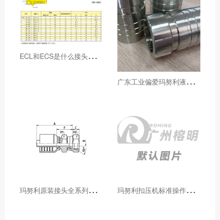
E
CL和ECS是什么接头，用于什么胶管或管件
广
东工业偏爱玛努利液压产品的五大原因（代理深度分析）
玛
努利原装接头全系列型号解析：广州客户选型必备指南
玛
努利扣压机标准操作流程：广州代理手把手教学（新手也能学会）