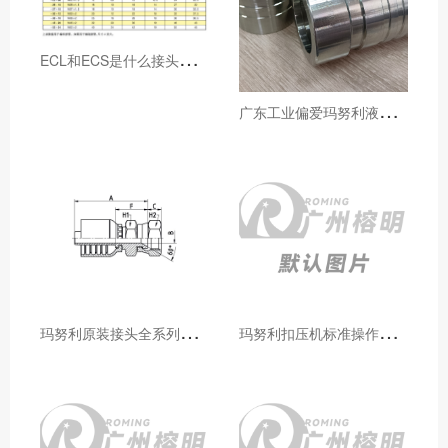
E
CL和ECS是什么接头，用于什么胶管或管件
广
东工业偏爱玛努利液压产品的五大原因（代理深度分析）
玛
努利原装接头全系列型号解析：广州客户选型必备指南
玛
努利扣压机标准操作流程：广州代理手把手教学（新手也能学会）