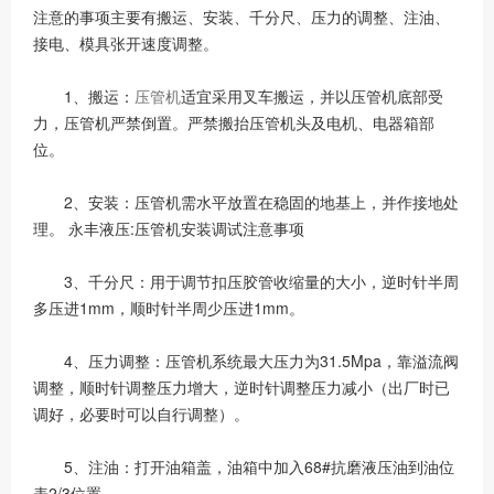
注意的事项主要有搬运、安装、千分尺、压力的调整、注油、
接电、模具张开速度调整。
1、搬运：
压管机
适宜采用叉车搬运，并以压管机底部受
力，压管机严禁倒置。严禁搬抬压管机头及电机、电器箱部
位。
2、安装：压管机需水平放置在稳固的地基上，并作接地处
理。 永丰液压:压管机安装调试注意事项
3、千分尺：用于调节扣压胶管收缩量的大小，逆时针半周
多压进1mm，顺时针半周少压进1mm。
4、压力调整：压管机系统最大压力为31.5Mpa，靠溢流阀
调整，顺时针调整压力增大，逆时针调整压力减小（出厂时已
调好，必要时可以自行调整）。
5、注油：打开油箱盖，油箱中加入68#抗磨液压油到油位
表2/3位置。