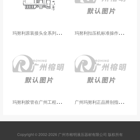
玛
努利原装接头全系列型号解析：广州客户选型必备指南
玛
努利扣压机标准操作流程：广州代理手把手教学（新手也能学会）
玛
努利胶管在广州工程机械领域的应用案例与效果分析
广
州玛努利正品辨别指南：如何区分原装 Manuli 胶管 / 接头 / 扣压机（代理专业版）
Copyright © 2002-2026 广州市榕明液压器材有限公司 版权所有