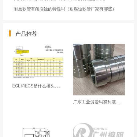
耐磨软管有耐腐蚀的特性吗（耐腐蚀软管厂家有哪些）
产品推荐
E
CL和ECS是什么接头，用于什么胶管或管件
广
东工业偏爱玛努利液压产品的五大原因（代理深度分析）