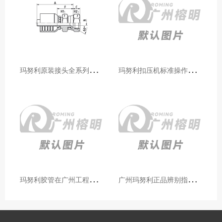
玛
努利原装接头全系列型号解析：广州客户选型必备指南
玛
努利扣压机标准操作流程：广州代理手把手教学（新手也能学会）
玛
努利胶管在广州工程机械领域的应用案例与效果分析
广
州玛努利正品辨别指南：如何区分原装 Manuli 胶管 / 接头 / 扣压机（代理专业版）