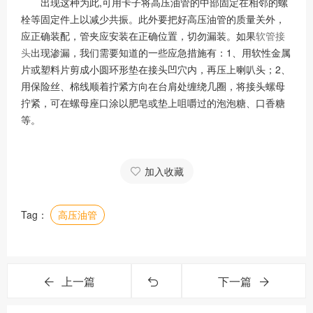
出现这种为此,可用卡子将高压油管的中部固定在相邻的螺
栓等固定件上以减少共振。此外要把好高压油管的质量关外，
应正确装配，管夹应安装在正确位置，切勿漏装。如果
软管接
头
出现渗漏，我们需要知道的一些应急措施有：1、用软性金属
片或塑料片剪成小圆环形垫在接头凹穴内，再压上喇叭头；2、
用保险丝、棉线顺着拧紧方向在台肩处缠绕几圈，将接头螺母
拧紧，可在螺母座口涂以肥皂或垫上咀嚼过的泡泡糖、口香糖
等。
加入收藏
Tag：
高压油管
上一篇
下一篇