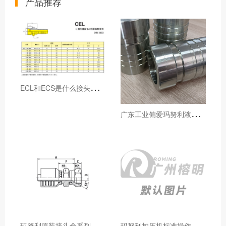
产品推荐
E
CL和ECS是什么接头，用于什么胶管或管件
广
东工业偏爱玛努利液压产品的五大原因（代理深度分析）
玛
努利原装接头全系列型号解析：广州客户选型必备指南
玛
努利扣压机标准操作流程：广州代理手把手教学（新手也能学会）