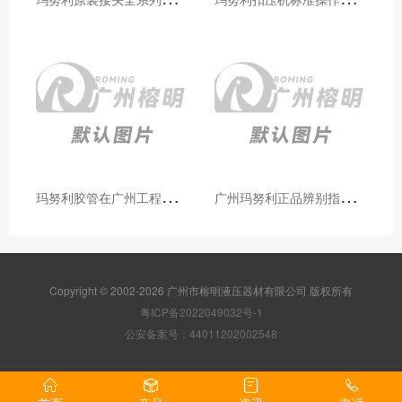
玛
努利胶管在广州工程机械领域的应用案例与效果分析
广
州玛努利正品辨别指南：如何区分原装 Manuli 胶管 / 接头 / 扣压机（代理专业版）
Copyright © 2002-2026 广州市榕明液压器材有限公司 版权所有
粤ICP备2022049032号-1
公安备案号：44011202002548