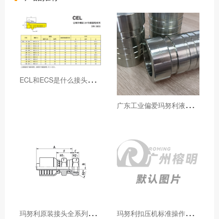
E
CL和ECS是什么接头，用于什么胶管或管件
广
东工业偏爱玛努利液压产品的五大原因（代理深度分析）
玛
努利原装接头全系列型号解析：广州客户选型必备指南
玛
努利扣压机标准操作流程：广州代理手把手教学（新手也能学会）