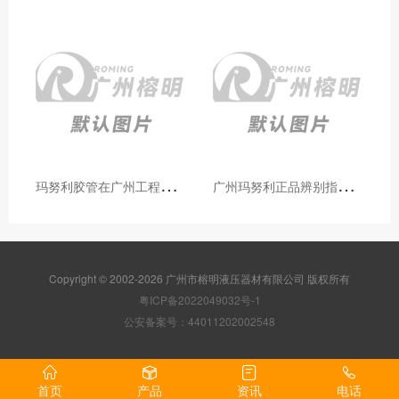
玛
努利胶管在广州工程机械领域的应用案例与效果分析
广
州玛努利正品辨别指南：如何区分原装 Manuli 胶管 / 接头 / 扣压机（代理专业版）
Copyright © 2002-2026 广州市榕明液压器材有限公司 版权所有
粤ICP备2022049032号-1
公安备案号：44011202002548
首页
产品
资讯
电话