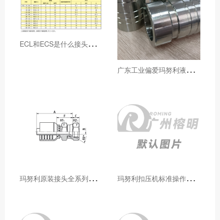
E
CL和ECS是什么接头，用于什么胶管或管件
广
东工业偏爱玛努利液压产品的五大原因（代理深度分析）
玛
努利原装接头全系列型号解析：广州客户选型必备指南
玛
努利扣压机标准操作流程：广州代理手把手教学（新手也能学会）